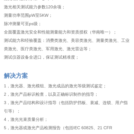
激光相关测试能力参数120余项；
测量功率范围pW至5KW；
脉冲测量可至ps级；
全面覆盖激光安全和性能测量能力和资质授权（华南唯一）；
测试能力和经验覆盖：消费类激光、美容类激光、测量类激光、工业
类激光、医疗类激光、军用激光、激光雷达等；
测试仪器设备全进口，保证测试精准度；
解决方案
1，激光器、激光模组、激光成品的激光等级测试鉴定；
2，激光产品标识检查，以及正确标识制作的指导；
3，激光产品结构和设计指导（包括防护挡板、衰减、连锁、用户指
引等）；
4，激光光束质量分析；
5，激光器或激光产品检测报告（包括IEC 60825、21 CFR