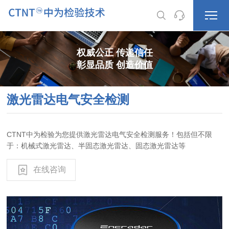
权威公正 传递信任
彰显品质 创造价值
激光雷达电气安全检测
CTNT中为检验为您提供激光雷达电气安全检测服务！包括但不限
于：机械式激光雷达、半固态激光雷达、固态激光雷达等
在线咨询