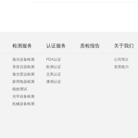
检测服务
认证服务
质检报告
关于我们
激光设备检测
FDA认证
公司简介
美容仪器检测
欧洲认证
资质能力
激光雷达检测
北美认证
家用电器检测
澳洲认证
能效测试
光学设备检测
机械设备检测