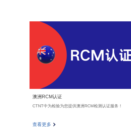
澳洲RCM认证
CTNT中为检验为您提供澳洲RCM检测认证服务！
查看更多