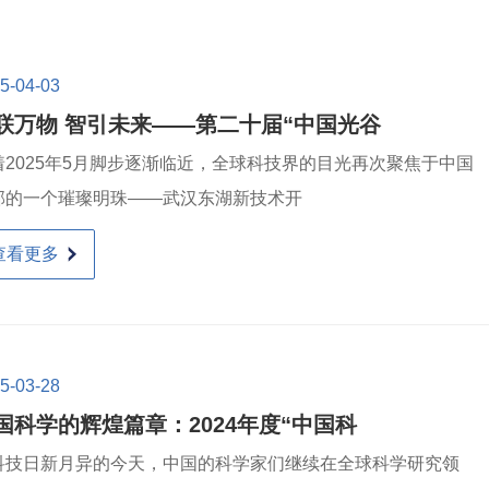
5-04-03
联万物 智引未来——第二十届“中国光谷
着2025年5月脚步逐渐临近，全球科技界的目光再次聚焦于中国
部的一个璀璨明珠——武汉东湖新技术开
查看更多
5-03-28
国科学的辉煌篇章：2024年度“中国科
科技日新月异的今天，中国的科学家们继续在全球科学研究领