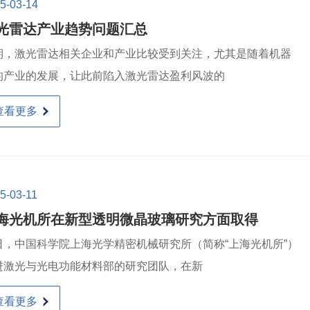
5-03-14
光雷达产业趋势问题汇总
期，激光雷达相关企业和产业比较受到关注，尤其是随着机器
的产业的发展，让此前陷入激光雷达盈利风波的
查看更多
5-03-11
海光机所在新型透明微晶玻璃研究方面取得
日，中国科学院上海光学精密机械研究所（简称“上海光机所”）
进激光与光电功能材料部的研究团队，在新
查看更多