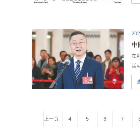
202
中
在
活
上一页
4
5
6
7