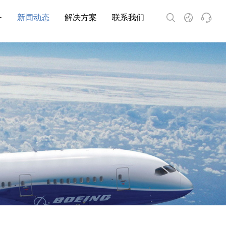
务
新闻动态
解决方案
联系我们